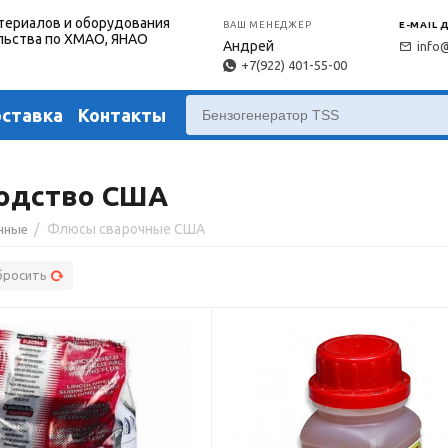
териалов и оборудования
ВАШ МЕНЕДЖЕР
E-MAIL 
льства по ХМАО, ЯНАО
Андрей
info
+7(922) 401-55-00
оставка
Контакты
одство США
/
Флюсы сварочные США
чные
бросить