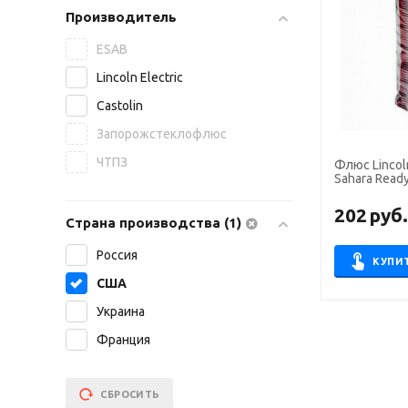
Производитель
ESAB
Lincoln Electric
Castolin
Запорожстеклофлюс
ЧТПЗ
Флюс Lincoln
Sahara Ready
202
руб
Страна производства (1)
Россия
КУПИ
США
Украина
Франция
СБРОСИТЬ