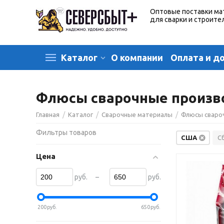
Оптовые поставки ма
для сварки и строите
О компании
Оплата и д
Каталог
Флюсы сварочные произв
/
/
/
Главная
Каталог
Сварочные материалы
Флюсы сваро
Фильтры товаров
США
С
Цена
–
руб.
руб.
200
руб.
650
руб.