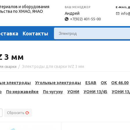
териалов и оборудования
ВАШ МЕНЕДЖЕР
E-MAIL 
льства по ХМАО, ЯНАО
Андрей
info
+7(922) 401-55-00
оставка
Контакты
Z 3 мм
/
Электроды для сварки WZ 3 мм
ля сварки
ые электроды
Угольные электроды
ESAB
OK
OK 46.00
ю
По нержавейке
По чугуну
УОНИ
УОНИ 13/45
УОНИ 13
Сбросить