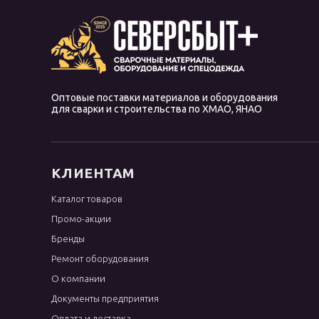
OK 68.81
OK 68.82
OK 74.70
OK 74.78
OK 74.86
Оптовые поставки материалов и оборудования
для сварки и строительства по ХМАО, ЯНАО
OK 75.75
OK 76.96
OK 83.28
КЛИЕНТАМ
OK 83.50
Каталог товаров
OK 83.65
Промо-акции
OK 84.80
Бренды
OK 92.18
Ремонт оборудования
OK 92.58
О компании
OK 94.25
Документы предприятия
OK 96.20
Оплата и доставка