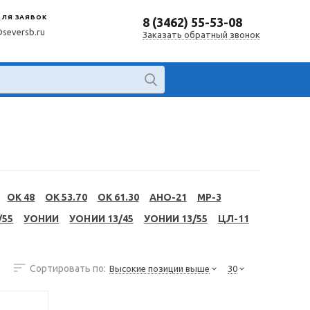
ДЛЯ ЗАЯВОК
8 (3462) 55-53-08
@seversb.ru
Заказать обратный звонок
OK 48
OK 53.70
OK 61.30
АНО-21
МР-3
/55
УОНИИ
УОНИИ 13/45
УОНИИ 13/55
ЦЛ-11
Сортировать по:
Высокие позиции выше
30