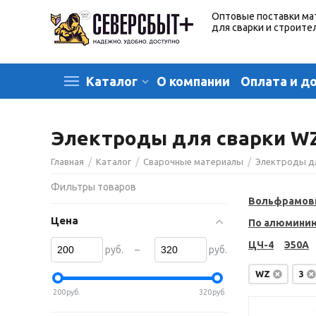
Оптовые поставки ма
для сварки и строите
О компании
Оплата и д
Каталог
Электроды для сварки W
/
/
/
Главная
Каталог
Сварочные материалы
Электроды д
Фильтры товаров
Вольфрамов
Цена
По алюмини
ЦЧ-4
Э50А
–
руб.
руб.
WZ
3
200
руб.
320
руб.