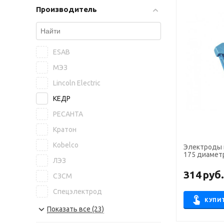
Производитель
ESAB
МЭЗ
Lincoln Electric
КЕДР
РЕСАНТА
Кратон
Kobelco
Электроды 
175 диамет
ЛЭЗ
314
руб
СЗСМ
Спецэлектрод
КУПИ
NITTETSU
Показать все (23)
БАРС