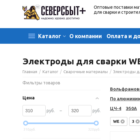
Оптовые поставки ма
для сварки и строите
О компании
Оплата и д
Каталог
Электроды для сварки W
/
/
/
Главная
Каталог
Сварочные материалы
Электроды д
Фильтры товаров
Вольфрамов
Цена
По алюмини
ЦЧ-4
Э50А
–
руб.
руб.
WE
3
310
руб.
320
руб.