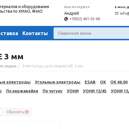
териалов и оборудования
ВАШ МЕНЕДЖЕР
E-MAIL 
льства по ХМАО, ЯНАО
Андрей
info
+7(922) 401-55-00
оставка
Контакты
E 3 мм
/
Электроды для сварки WE 3 мм
ля сварки
ые электроды
Угольные электроды
ESAB
OK
OK 46.00
ю
По нержавейке
По чугуну
УОНИ
УОНИ 13/45
УОНИ 13
Сбросить