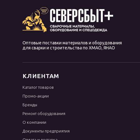
OK 68.81
OK 68.82
OK 74.70
OK 74.78
OK 74.86
Оптовые поставки материалов и оборудования
для сварки и строительства по ХМАО, ЯНАО
OK 75.75
OK 76.96
OK 83.28
КЛИЕНТАМ
OK 83.50
Каталог товаров
OK 83.65
Промо-акции
OK 84.80
Бренды
OK 92.18
Ремонт оборудования
OK 92.58
О компании
OK 94.25
Документы предприятия
OK 96.20
Оплата и доставка