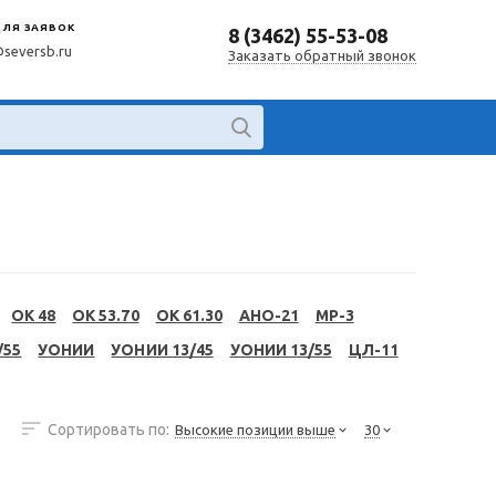
ДЛЯ ЗАЯВОК
8 (3462) 55-53-08
@seversb.ru
Заказать обратный звонок
OK 48
OK 53.70
OK 61.30
АНО-21
МР-3
/55
УОНИИ
УОНИИ 13/45
УОНИИ 13/55
ЦЛ-11
Сортировать по:
Высокие позиции выше
30