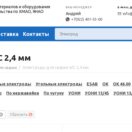
териалов и оборудования
ВАШ МЕНЕДЖЕР
E-MAIL 
льства по ХМАО, ЯНАО
Андрей
info
+7(922) 401-55-00
оставка
Контакты
 2,4 мм
/
Электроды для сварки WC 2,4 мм
ля сварки
ые электроды
Угольные электроды
ESAB
OK
OK 46.00
ю
По нержавейке
По чугуну
УОНИ
УОНИ 13/45
УОНИ 13
Сбросить