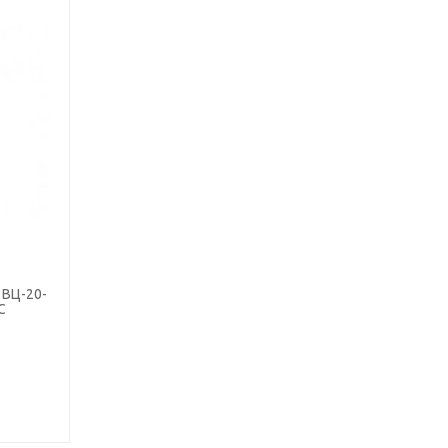
ВЦ-20-
C