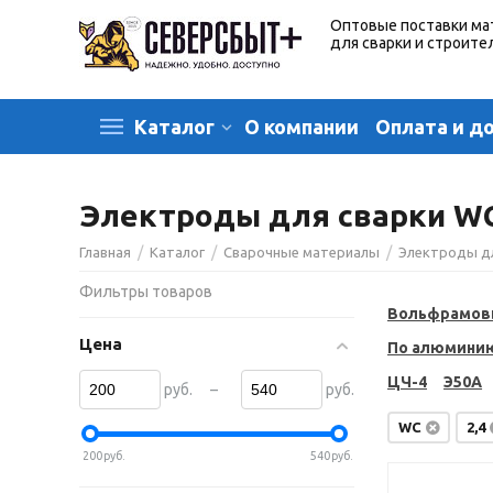
Оптовые поставки ма
для сварки и строите
О компании
Оплата и д
Каталог
Электроды для сварки WC
/
/
/
Главная
Каталог
Сварочные материалы
Электроды д
Фильтры товаров
Вольфрамов
Цена
По алюмини
ЦЧ-4
Э50А
–
руб.
руб.
WC
2,4
200
руб.
540
руб.