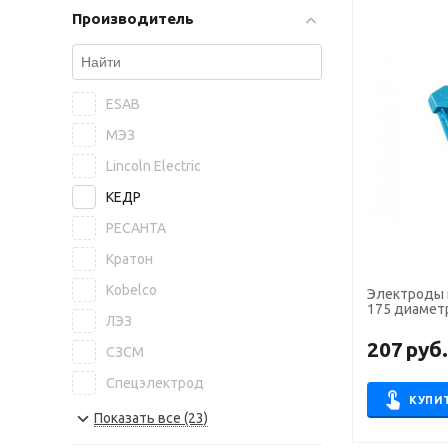
Производитель
ESAB
МЭЗ
Lincoln Electric
КЕДР
РЕСАНТА
Кратон
Kobelco
Электроды 
175 диаметр
ЛЭЗ
207
руб
СЗСМ
Спецэлектрод
КУПИ
NITTETSU
Показать все (23)
БАРС