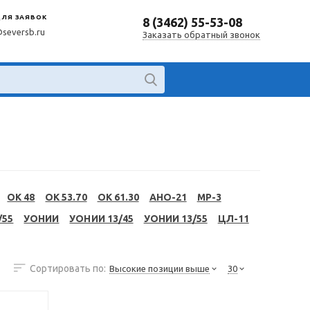
ДЛЯ ЗАЯВОК
8 (3462) 55-53-08
@seversb.ru
Заказать обратный звонок
OK 48
OK 53.70
OK 61.30
АНО-21
МР-3
/55
УОНИИ
УОНИИ 13/45
УОНИИ 13/55
ЦЛ-11
Сортировать по:
Высокие позиции выше
30