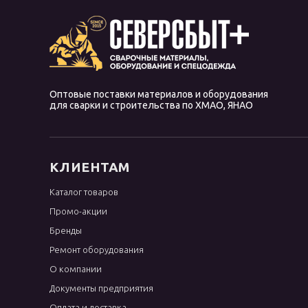
OK 68.81
OK 68.82
OK 74.70
OK 74.78
OK 74.86
Оптовые поставки материалов и оборудования
для сварки и строительства по ХМАО, ЯНАО
OK 75.75
OK 76.96
OK 83.28
КЛИЕНТАМ
OK 83.50
Каталог товаров
OK 83.65
Промо-акции
OK 84.80
Бренды
OK 92.18
Ремонт оборудования
OK 92.58
О компании
OK 94.25
Документы предприятия
OK 96.20
Оплата и доставка