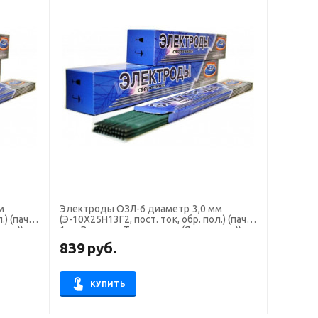
Электроды ОЗЛ-6 диаметр 3,0 мм
.) (пачка
(Э-10Х25Н13Г2, пост. ток, обр. пол.) (пачка
вль))
1 кг, Высокие Технологие (Ярославль))
839
руб.
КУПИТЬ