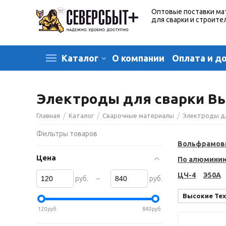
Оптовые поставки ма
для сварки и строите
О компании
Оплата и д
Каталог
Электроды для сварки Вы
/
/
/
Главная
Каталог
Сварочные материалы
Электроды д
Фильтры товаров
Вольфрамов
Цена
По алюмини
ЦЧ-4
Э50А
–
руб.
руб.
Высокие Те
120
руб.
840
руб.