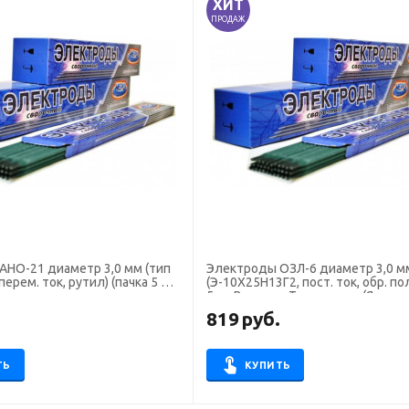
ХИТ
ПРОДАЖ
21 диаметр 3,0 мм (тип
Электроды ОЗЛ-6 диаметр 3,0 мм
перем. ток, рутил) (пачка 5 кг,
(Э-10Х25Н13Г2, пост. ток, обр. пол
5 кг, Высокие Технологие (Яросла
.
819
руб.
ТЬ
КУПИТЬ