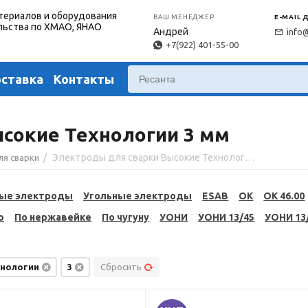
териалов и оборудования
ВАШ МЕНЕДЖЕР
E-MAIL 
льства по ХМАО, ЯНАО
Андрей
info
+7(922) 401-55-00
оставка
Контакты
сокие Технологии 3 мм
/
Электроды для сварки Высокие Технологии 3 мм
ля сварки
ые электроды
Угольные электроды
ESAB
OK
OK 46.00
ю
По нержавейке
По чугуну
УОНИ
УОНИ 13/45
УОНИ 13
хнологии
3
Сбросить