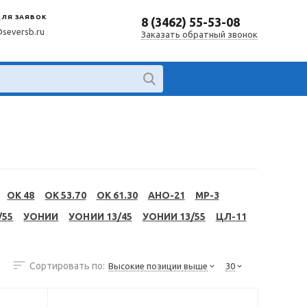
ДЛЯ ЗАЯВОК
8 (3462) 55-53-08
@seversb.ru
Заказать обратный звонок
OK 48
OK 53.70
OK 61.30
АНО-21
МР-3
/55
УОНИИ
УОНИИ 13/45
УОНИИ 13/55
ЦЛ-11
Сортировать по:
Высокие позиции выше
30