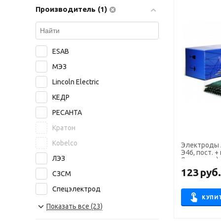
Производитель (1)
ESAB
МЭЗ
Lincoln Electric
КЕДР
РЕСАНТА
Кратон
Kobelco
Электроды АНО-
Э46, пост. + 
ЛЭЗ
Ярославль)
123
руб
СЗСМ
Спецэлектрод
КУПИ
NITTETSU
Показать все (23)
БАРС