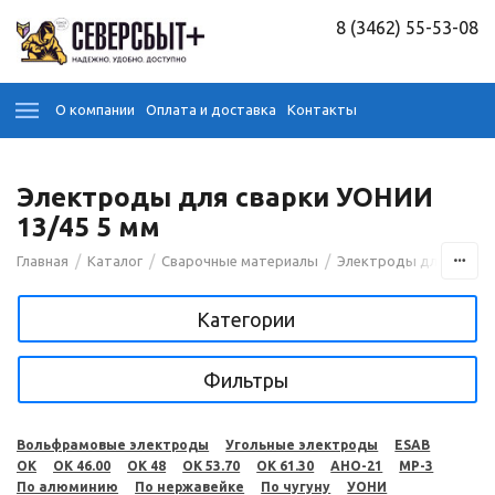
8 (3462) 55-53-08
О компании
Оплата и доставка
Контакты
Электроды для сварки УОНИИ
13/45 5 мм
/
/
/
Главная
Каталог
Сварочные материалы
Электроды для сварк
Категории
Фильтры
Вольфрамовые электроды
Угольные электроды
ESAB
OK
OK 46.00
OK 48
OK 53.70
OK 61.30
АНО-21
МР-3
По алюминию
По нержавейке
По чугуну
УОНИ