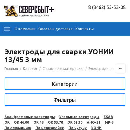
8 (3462) 55-53-08
О компании
Оплата и доставка
Контакты
Электроды для сварки УОНИИ
13/45 3 мм
/
/
/
Главная
Каталог
Сварочные материалы
Электроды для сварк
Категории
Фильтры
Вольфрамовые электроды
Угольные электроды
ESAB
OK
OK 46.00
OK 48
OK 53.70
OK 61.30
АНО-21
МР-3
По алюминию
По нержавейке
По чугуну
УОНИ