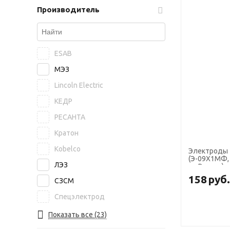
Производитель
ESAB
МЭЗ
Lincoln Electric
КЕДР
РЕСАНТА
Кратон
Kobelco
Электроды 
(Э-09Х1МФ, п
ЛЭЗ
кг, Ротекс)
158
руб
СЗСМ
Спецэлектрод
NITTETSU
Показать все (23)
БАРС