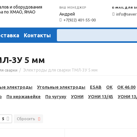
алов и оборудования
ВАШ МЕНЕДЖЕР
E-MAIL ДЛЯ 
ва по ХМАО, ЯНАО
Андрей
info@sever
+7(922) 401-55-00
оставка
Контакты
Л-3У 5 мм
/
Электроды для сварки ТМЛ-3У 5 мм
ля сварки
ые электроды
Угольные электроды
ESAB
OK
OK 46.00
ю
По нержавейке
По чугуну
УОНИ
УОНИ 13/45
УОНИ 13
5
Сбросить