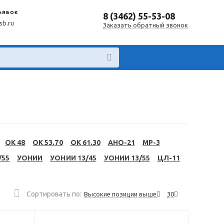
ЗАЯВОК
8 (3462) 55-53-08
sb.ru
Заказать обратный звонок
OK 48
OK 53.70
OK 61.30
АНО-21
МР-3
/55
УОНИИ
УОНИИ 13/45
УОНИИ 13/55
ЦЛ-11
Сортировать по:
Высокие позиции выше
30