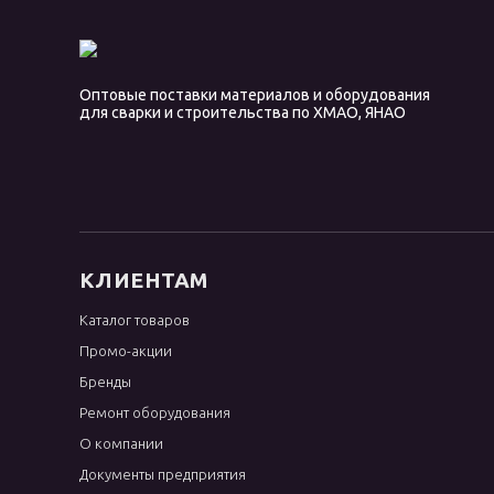
WZ
АНЖР
АНО-21
Оптовые поставки материалов и оборудования
АНО-36
для сварки и строительства по ХМАО, ЯНАО
АНО-4
АНО-6
ЛБ
ЛБ-52У
КЛИЕНТАМ
ЛЭЗ-29/9
МГМ-50К
Каталог товаров
МК-46.00
Промо-акции
МНЧ 2
Бренды
Ремонт оборудования
МР-3
О компании
МТГ-01
Документы предприятия
МТГ-02