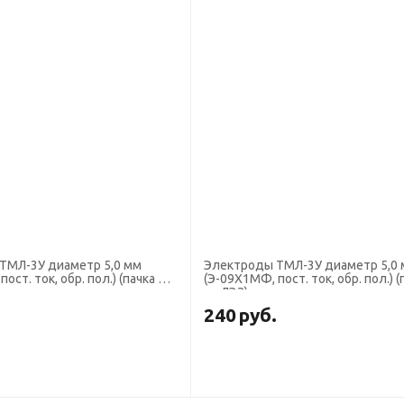
ТМЛ-3У диаметр 5,0 мм
Электроды ТМЛ-3У диаметр 5,0 мм
ост. ток, обр. пол.) (пачка 5
(Э-09Х1МФ, пост. ток, обр. пол.) (
кг, ЛЭЗ)
.
240
руб.