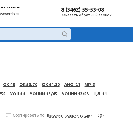
ДЛЯ ЗАЯВОК
8 (3462) 55-53-08
@seversb.ru
Заказать обратный звонок
OK 48
OK 53.70
OK 61.30
АНО-21
МР-3
/55
УОНИИ
УОНИИ 13/45
УОНИИ 13/55
ЦЛ-11
Сортировать по:
Высокие позиции выше
30