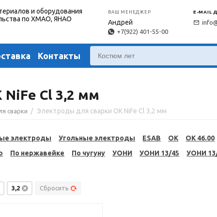
териалов и оборудования
ВАШ МЕНЕДЖЕР
E-MAIL 
льства по ХМАО, ЯНАО
Андрей
info
+7(922) 401-55-00
оставка
Контакты
NiFe Cl 3,2 мм
/
Электроды для сварки OK NiFe Cl 3,2 мм
ля сварки
ые электроды
Угольные электроды
ESAB
OK
OK 46.00
ю
По нержавейке
По чугуну
УОНИ
УОНИ 13/45
УОНИ 13
3,2
Сбросить