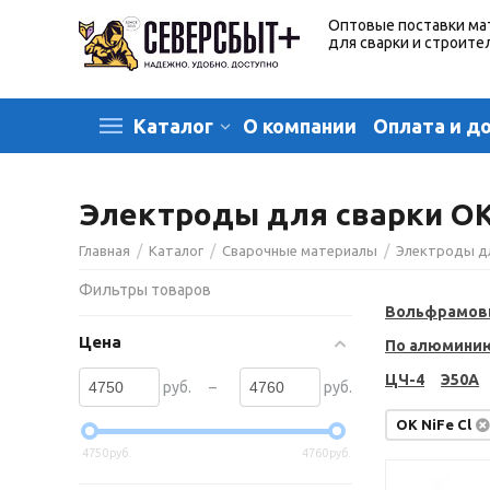
Оптовые поставки ма
для сварки и строите
О компании
Оплата и д
Каталог
Электроды для сварки OK 
/
/
/
Главная
Каталог
Сварочные материалы
Электроды д
Фильтры товаров
Вольфрамов
Цена
По алюмини
ЦЧ-4
Э50А
–
руб.
руб.
OK NiFe Cl
4750
руб.
4760
руб.