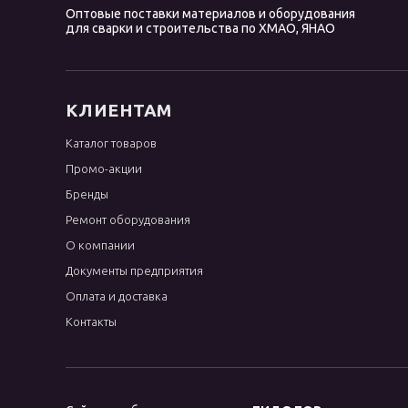
Оптовые поставки материалов и оборудования
OK 96.40
для сварки и строительства по ХМАО, ЯНАО
OK 96.50
OK Ni Cl
OK NiFe Cl
КЛИЕНТАМ
OK Weartrode
Каталог товаров
Omnia 46
Промо-акции
Phoenix
Бренды
R-143
Ремонт оборудования
WC
О компании
Документы предприятия
WE
Оплата и доставка
WL
Контакты
WP
WT
WY