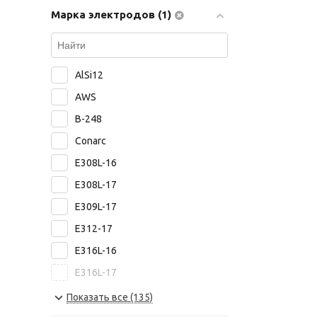
Марка электродов (1)
ASKAYNAK
ABICOR BINZEL
Bohler Welding
AlSi12
Capilla
AWS
Castolin
B-248
Castolin Eutectic
Conarc
PlasmaTec
E308L-16
Высокие Технологии
E308L-17
Риметалк
E309L-17
ЯЭМП
E312-17
Росэлектрод
E316L-16
E316L-17
E8015-B6
Показать все (135)
E8018-B2