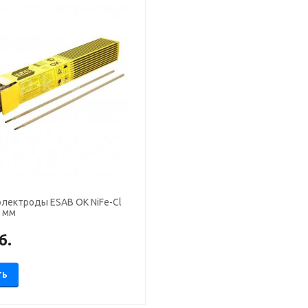
электроды ESAB OK NiFe-Cl
2 мм
б.
ТЬ