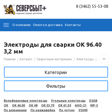
8 (3462) 55-53-08
О компании
Оплата и доставка
Контакты
Электроды для сварки OK 96.40
3,2 мм
/
/
/
Главная
Каталог
Сварочные материалы
Электроды для сварк
Категории
Фильтры
Вольфрамовые электроды
Угольные электроды
ESAB
OK
OK 46.00
OK 48
OK 53.70
OK 61.30
АНО-21
МР-3
По алюминию
По нержавейке
По чугуну
УОНИ