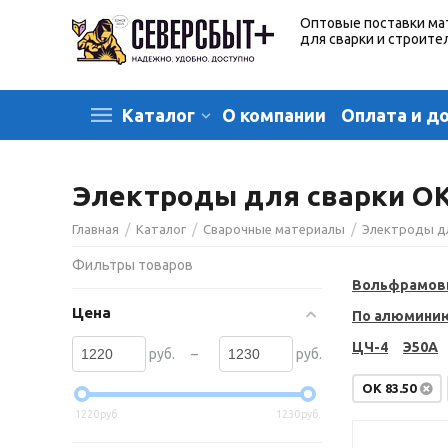
Оптовые поставки ма
для сварки и строите
О компании
Оплата и д
Каталог
Электроды для сварки OK 
/
/
/
Главная
Каталог
Сварочные материалы
Электроды д
Фильтры товаров
Вольфрамов
Цена
По алюмини
ЦЧ-4
Э50А
–
руб.
руб.
OK 83.50
1220
руб.
1230
руб.