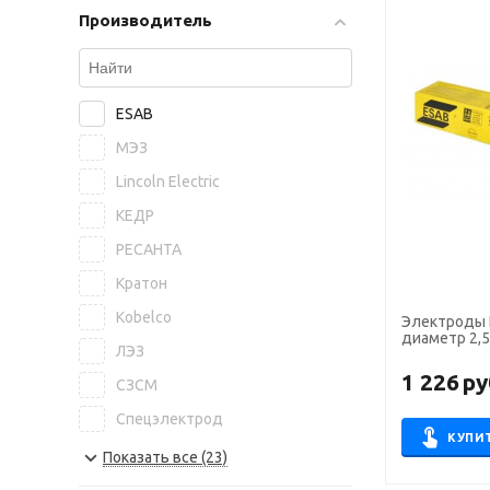
Производитель
ESAB
МЭЗ
Lincoln Electric
КЕДР
РЕСАНТА
Кратон
Kobelco
Электроды 
диаметр 2,5 
ЛЭЗ
1 226
ру
СЗСМ
Спецэлектрод
КУПИ
NITTETSU
Показать все (23)
БАРС