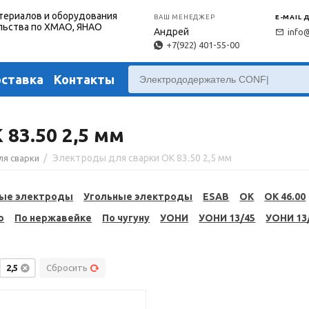
териалов и оборудования
ВАШ МЕНЕДЖЕР
E-MAIL 
льства по ХМАО, ЯНАО
Андрей
info
+7(922) 401-55-00
оставка
Контакты
83.50 2,5 мм
/
Электроды для сварки OK 83.50 2,5 мм
ля сварки
ые электроды
Угольные электроды
ESAB
OK
OK 46.00
ю
По нержавейке
По чугуну
УОНИ
УОНИ 13/45
УОНИ 13
2,5
Сбросить