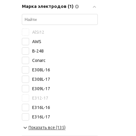
Марка электродов (1)
ASKAYNAK
ABICOR BINZEL
Bohler Welding
AlSi12
Capilla
AWS
Castolin
B-248
Castolin Eutectic
Conarc
PlasmaTec
E308L-16
Высокие Технологии
E308L-17
Риметалк
E309L-17
ЯЭМП
E312-17
Росэлектрод
E316L-16
E316L-17
E8015-B6
Показать все (135)
E8018-B2