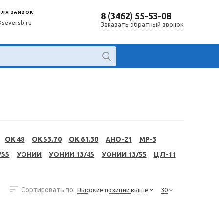
ДЛЯ ЗАЯВОК
8 (3462) 55-53-08
@seversb.ru
Заказать обратный звонок
OK 48
OK 53.70
OK 61.30
АНО-21
МР-3
/55
УОНИИ
УОНИИ 13/45
УОНИИ 13/55
ЦЛ-11
Сортировать по:
Высокие позиции выше
30