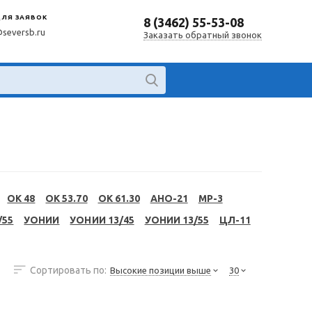
ДЛЯ ЗАЯВОК
8 (3462) 55-53-08
@seversb.ru
Заказать обратный звонок
OK 48
OK 53.70
OK 61.30
АНО-21
МР-3
/55
УОНИИ
УОНИИ 13/45
УОНИИ 13/55
ЦЛ-11
Сортировать по:
Высокие позиции выше
30