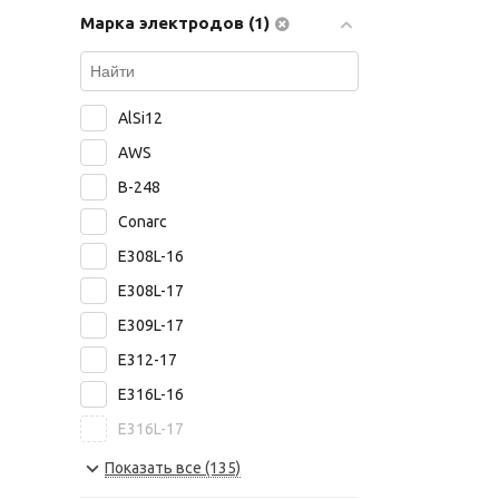
Марка электродов (1)
ASKAYNAK
ABICOR BINZEL
Bohler Welding
AlSi12
Capilla
AWS
Castolin
B-248
Castolin Eutectic
Conarc
PlasmaTec
E308L-16
Высокие Технологии
E308L-17
Риметалк
E309L-17
ЯЭМП
E312-17
Росэлектрод
E316L-16
E316L-17
E8015-B6
Показать все (135)
E8018-B2