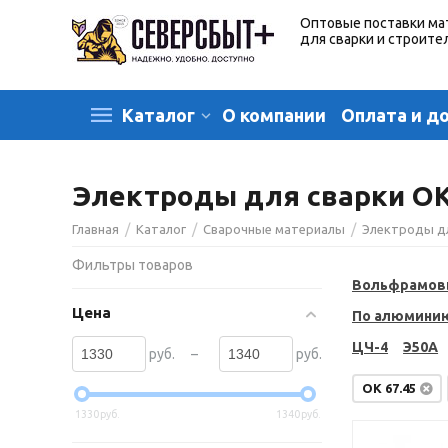
Оптовые поставки ма
для сварки и строите
О компании
Оплата и д
Каталог
Электроды для сварки OK 
/
/
/
Главная
Каталог
Сварочные материалы
Электроды д
Фильтры товаров
Вольфрамов
Цена
По алюмини
ЦЧ-4
Э50А
–
руб.
руб.
OK 67.45
1330
руб.
1340
руб.