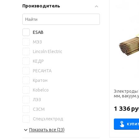
Производитель
ESAB
МЭЗ
Lincoln Electric
КЕДР
РЕСАНТА
Кратон
Kobelco
Электроды 
мм, вакуум.у
ЛЭЗ
1 336
ру
СЗСМ
Спецэлектрод
КУПИ
NITTETSU
Показать все (23)
БАРС