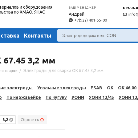
териалов и оборудования
ВАШ МЕНЕДЖЕР
E-MAIL 
льства по ХМАО, ЯНАО
Андрей
info
+7(922) 401-55-00
оставка
Контакты
67.45 3,2 мм
/
Электроды для сварки OK 67.45 3,2 мм
ля сварки
ые электроды
Угольные электроды
ESAB
OK
OK 46.00
ю
По нержавейке
По чугуну
УОНИ
УОНИ 13/45
УОНИ 13
3,2
Сбросить