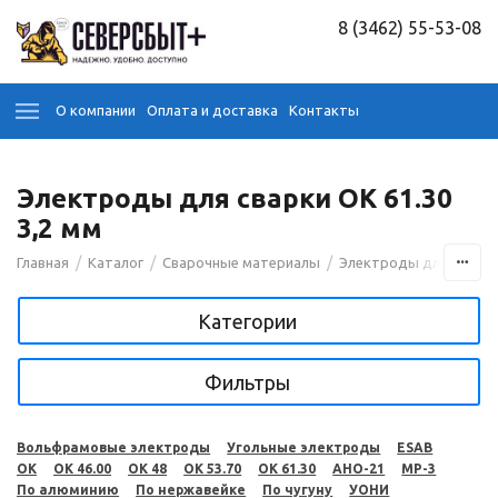
8 (3462) 55-53-08
О компании
Оплата и доставка
Контакты
Электроды для сварки OK 61.30
3,2 мм
/
/
/
Главная
Каталог
Сварочные материалы
Электроды для сварк
Категории
Фильтры
Вольфрамовые электроды
Угольные электроды
ESAB
OK
OK 46.00
OK 48
OK 53.70
OK 61.30
АНО-21
МР-3
По алюминию
По нержавейке
По чугуну
УОНИ