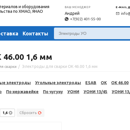
териалов и оборудования
ВАШ МЕНЕДЖЕР
E-MAIL 
льства по ХМАО, ЯНАО
Андрей
info
+7(922) 401-55-00
оставка
Контакты
46.00 1,6 мм
/
Электроды для сварки OK 46.00 1,6 мм
ля сварки
ые электроды
Угольные электроды
ESAB
OK
OK 46.00
ю
По нержавейке
По чугуну
УОНИ
УОНИ 13/45
УОНИ 13
1,6
Сбросить