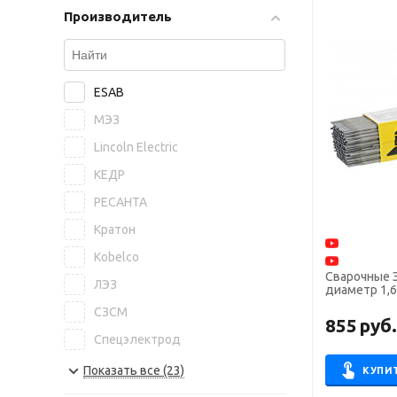
Производитель
ESAB
МЭЗ
Lincoln Electric
КЕДР
РЕСАНТА
Кратон
Kobelco
Сварочные 
ЛЭЗ
диаметр 1,6 
СЗСМ
855
руб
Спецэлектрод
NITTETSU
Показать все (23)
КУПИ
БАРС