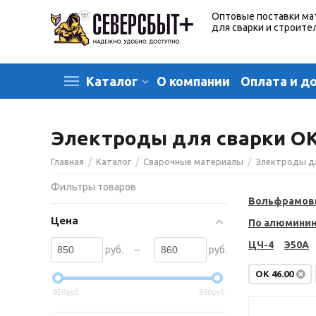
Оптовые поставки ма
для сварки и строите
О компании
Оплата и д
Каталог
Электроды для сварки OK 
/
/
/
Главная
Каталог
Сварочные материалы
Электроды д
Фильтры товаров
Вольфрамов
Цена
По алюмини
ЦЧ-4
Э50А
–
руб.
руб.
OK 46.00
850
руб.
860
руб.