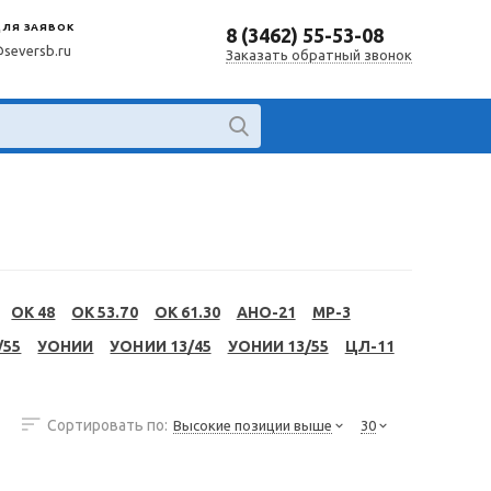
ДЛЯ ЗАЯВОК
8 (3462) 55-53-08
@seversb.ru
Заказать обратный звонок
OK 48
OK 53.70
OK 61.30
АНО-21
МР-3
/55
УОНИИ
УОНИИ 13/45
УОНИИ 13/55
ЦЛ-11
Сортировать по:
Высокие позиции выше
30