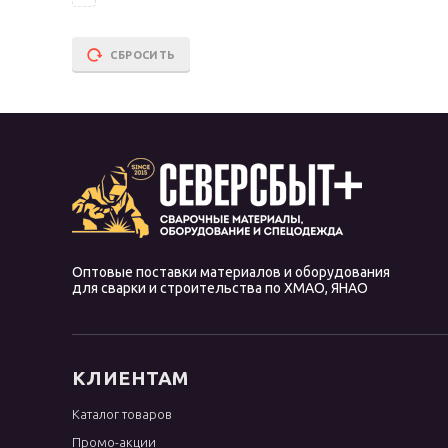
OK 96.40
OK 96.50
СБРОСИТЬ
OK Ni Cl
OK NiFe Cl
OK Weartrode
Omnia 46
Phoenix
R-143
WC
Оптовые поставки материалов и оборудования
для сварки и строительства по ХМАО, ЯНАО
WE
WL
WP
КЛИЕНТАМ
WT
Каталог товаров
WY
Промо-акции