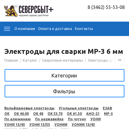
8 (3462) 55-53-08
О компании
Оплата и доставка
Контакты
Электроды для сварки МР-3 6 мм
/
/
/
Главная
Каталог
Сварочные материалы
Электроды для сварк
Категории
Фильтры
Вольфрамовые электроды
Угольные электроды
ESAB
OK
OK 46.00
OK 48
OK 53.70
OK 61.30
АНО-21
МР-3
По алюминию
По нержавейке
По чугуну
УОНИ
УОНИ 13/45
УОНИ 13/55
УОНИИ
УОНИИ 13/45