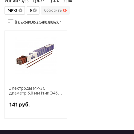
УОНИИ 13/55
ЦЛ-11
ЦЧ-4
Э50А
МР-3
6
Сбросить
Высокие позиции выше
Электроды МР-3С
диаметр 6,0 мм (тип Э46,
пост. + перем. ток, рутил)
(пачка 5 кг, ЛЭЗ)
141
руб.