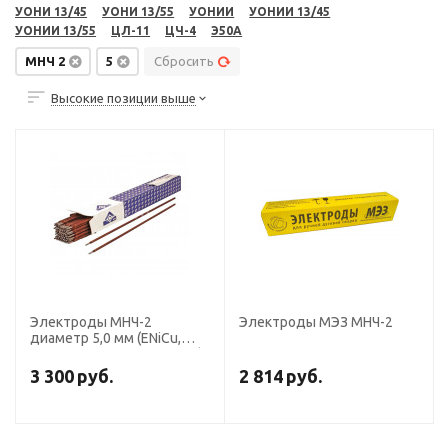
УОНИ 13/45
УОНИ 13/55
УОНИИ
УОНИИ 13/45
УОНИИ 13/55
ЦЛ-11
ЦЧ-4
Э50А
МНЧ 2
5
Сбросить
Высокие позиции выше
Электроды МНЧ-2
Электроды МЭЗ МНЧ-2
диаметр 5,0 мм (ENiCu,
пост.ток, св.+напл. чугуна)
(пачка 5 кг, ЛЭЗ)
3 300
руб.
2 814
руб.