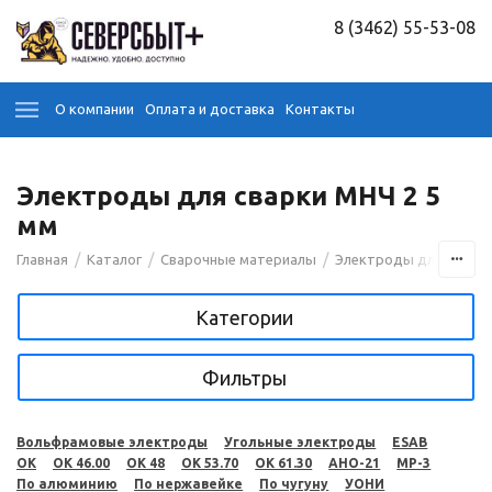
8 (3462) 55-53-08
О компании
Оплата и доставка
Контакты
Электроды для сварки МНЧ 2 5
мм
/
/
/
Главная
Каталог
Сварочные материалы
Электроды для сварк
Категории
Фильтры
Вольфрамовые электроды
Угольные электроды
ESAB
OK
OK 46.00
OK 48
OK 53.70
OK 61.30
АНО-21
МР-3
По алюминию
По нержавейке
По чугуну
УОНИ