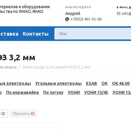
териалов и оборудования
ВАШ МЕНЕДЖЕР
E-MAIL 
льства по ХМАО, ЯНАО
Андрей
info
+7(922) 401-55-00
оставка
Контакты
З 3,2 мм
/
Электроды для сварки МЭЗ 3,2 мм
ля сварки
ые электроды
Угольные электроды
ESAB
OK
OK 46.00
ю
По нержавейке
По чугуну
УОНИ
УОНИ 13/45
УОНИ 13
2
Сбросить