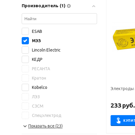
Производитель (1)
ESAB
МЭЗ
Lincoln Electric
КЕДР
РЕСАНТА
Кратон
Kobelco
Электроды 
ЛЭЗ
233
руб
СЗСМ
Спецэлектрод
КУПИ
NITTETSU
Показать все (23)
БАРС