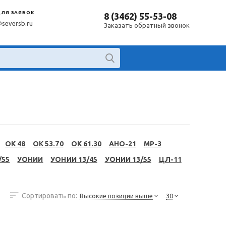
ДЛЯ ЗАЯВОК
8 (3462) 55-53-08
@seversb.ru
Заказать обратный звонок
OK 48
OK 53.70
OK 61.30
АНО-21
МР-3
/55
УОНИИ
УОНИИ 13/45
УОНИИ 13/55
ЦЛ-11
Сортировать по:
Высокие позиции выше
30