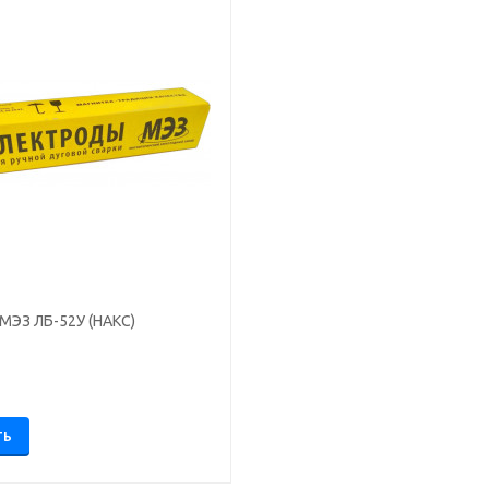
МЭЗ ЛБ-52У (НАКС)
.
ТЬ