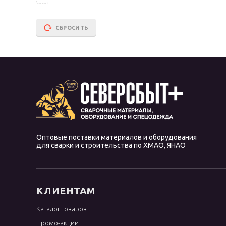
OK 96.40
OK 96.50
СБРОСИТЬ
OK Ni Cl
OK NiFe Cl
OK Weartrode
Omnia 46
Phoenix
R-143
WC
Оптовые поставки материалов и оборудования
для сварки и строительства по ХМАО, ЯНАО
WE
WL
WP
КЛИЕНТАМ
WT
Каталог товаров
WY
Промо-акции