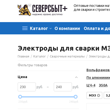
Оптовые поставки ма
для сварки и строите
О компании
Оплата и д
Каталог
Электроды для сварки МЭ
/
/
/
Главная
Каталог
Сварочные материалы
Электроды д
Фильтры товаров
Вольфрамов
Цена
По алюмини
ЦЧ-4
Э50А
–
руб.
руб.
МЭЗ
3,
230
руб.
240
руб.