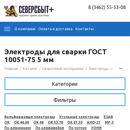
8 (3462) 55-53-08
О компании
Оплата и доставка
Контакты
Электроды для сварки ГОСТ
10051-75 5 мм
/
/
/
Главная
Каталог
Сварочные материалы
Электроды для сварк
Категории
Фильтры
Вольфрамовые электроды
Угольные электроды
ESAB
OK
OK 46.00
OK 48
OK 53.70
OK 61.30
АНО-21
МР-3
По алюминию
По нержавейке
По чугуну
УОНИ