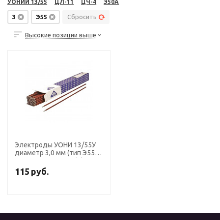
УОНИИ 13/55
ЦЛ-11
ЦЧ-4
Э50А
3
Э55
Сбросить
Высокие позиции выше
Электроды УОНИ 13/55У
диаметр 3,0 мм (тип Э55,
пост.ток, основной) (пачка
5 кг, ЛЭЗ)
115
руб.