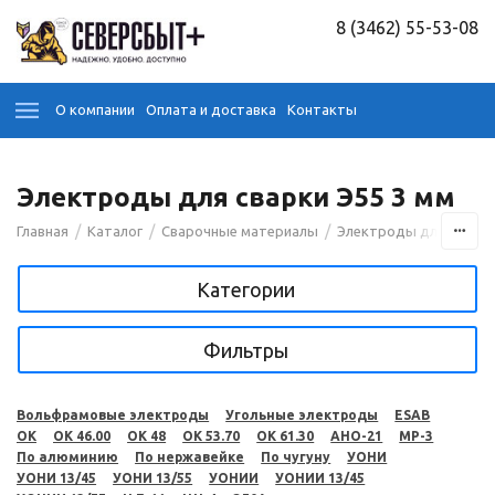
8 (3462) 55-53-08
О компании
Оплата и доставка
Контакты
Электроды для сварки Э55 3 мм
/
/
/
Главная
Каталог
Сварочные материалы
Электроды для сварк
Категории
Фильтры
Вольфрамовые электроды
Угольные электроды
ESAB
OK
OK 46.00
OK 48
OK 53.70
OK 61.30
АНО-21
МР-3
По алюминию
По нержавейке
По чугуну
УОНИ
УОНИ 13/45
УОНИ 13/55
УОНИИ
УОНИИ 13/45