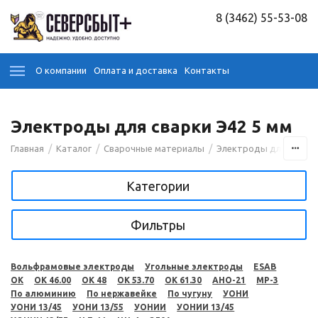
8 (3462) 55-53-08
О компании
Оплата и доставка
Контакты
Электроды для сварки Э42 5 мм
/
/
/
Главная
Каталог
Сварочные материалы
Электроды для сварк
Категории
Фильтры
Вольфрамовые электроды
Угольные электроды
ESAB
OK
OK 46.00
OK 48
OK 53.70
OK 61.30
АНО-21
МР-3
По алюминию
По нержавейке
По чугуну
УОНИ
УОНИ 13/45
УОНИ 13/55
УОНИИ
УОНИИ 13/45