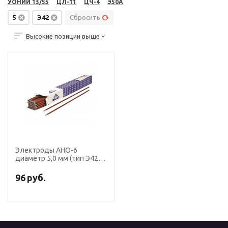
УОНИИ 13/55
ЦЛ-11
ЦЧ-4
Э50А
5
Э42
Сбросить
Высокие позиции выше
Электроды АНО-6
диаметр 5,0 мм (тип Э42,
пост. + перем. ток, рутил)
(пачка 5 кг, ЛЭЗ), для
96
руб.
ручной сварки