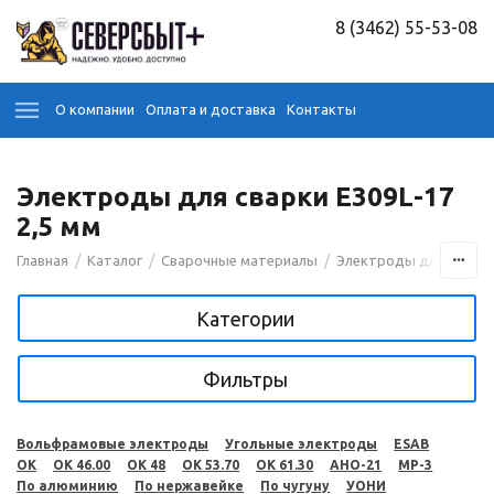
8 (3462) 55-53-08
О компании
Оплата и доставка
Контакты
Электроды для сварки E309L-17
2,5 мм
/
/
/
Главная
Каталог
Сварочные материалы
Электроды для сварк
Категории
Фильтры
Вольфрамовые электроды
Угольные электроды
ESAB
OK
OK 46.00
OK 48
OK 53.70
OK 61.30
АНО-21
МР-3
По алюминию
По нержавейке
По чугуну
УОНИ