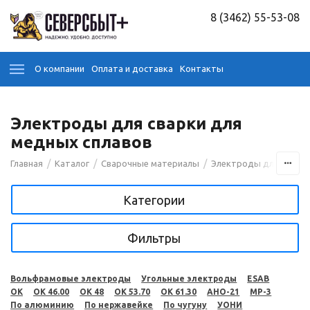
8 (3462) 55-53-08
О компании
Оплата и доставка
Контакты
Электроды для сварки для
медных сплавов
/
/
/
Главная
Каталог
Сварочные материалы
Электроды для сварк
Категории
Фильтры
Вольфрамовые электроды
Угольные электроды
ESAB
OK
OK 46.00
OK 48
OK 53.70
OK 61.30
АНО-21
МР-3
По алюминию
По нержавейке
По чугуну
УОНИ