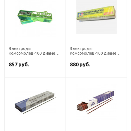
Электроды
Электроды
Комсомолец-100 диаметр
Комсомолец-100 диаметр
3,0 мм (ЕCu-15, пост. ток,
4,0 мм (ЕCu-15, пост. ток,
для сварки CU) (пачка 5 кг,
для сварки CU) (пачка 5 кг,
857
руб.
880
руб.
Риметалк)
ЗЭЛЗ (Зеленоград))