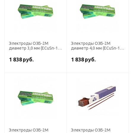
Электроды ОЗБ-2М
Электроды ОЗБ-2М
диаметр 3,0 мм (ECuSn-15,
диаметр 4,0 мм (ECuSn-15,
пост.ток, для сварки и
пост.ток, для сварки и
наплавка бронз) (пачка 5
наплавка бронз) (пачка 1
1 838
руб.
1 838
руб.
кг, Риметалк)
кг, Риметалк)
Электроды ОЗБ-2М
Электроды ОЗБ-2М