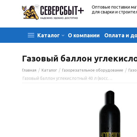
Оптовые поставки ма
для сварки и строите
О компании
Оплата и д
Каталог
Газовый баллон углекисло
/
/
/
Главная
Каталог
Газорезательное оборудование
Газ
Газовый баллон углекислотный 40 л (восстановленный)