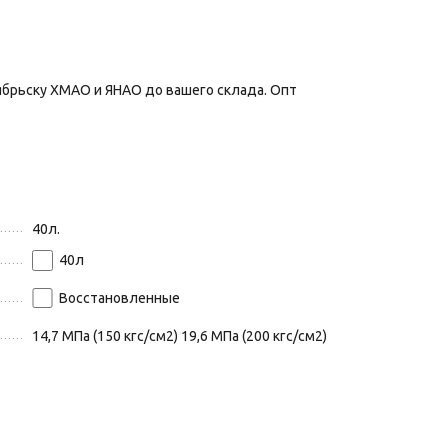
ябрьску ХМАО и ЯНАО до вашего склада. Опт
40л.
40
л
Восстановленные
14,7 МПа (150 кгс/см2) 19,6 МПа (200 кгс/см2)