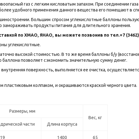
ывоопасный газ с легким кисловатым запахом. При соединении газ
 более удобного применения данного вещества его помещают в с
ашиностроении. Большим спросом углекислотные баллоны пользу
о замораживать продукты питания для длительного хранения.
оставкой по ХМАО, ЯНАО, вы можете позвонив по тел.+7 (3462)
оны углекислотные.
аточно высокой стоимостью. В то же время баллоны б/у (восстан
о баллона позволяет сэкономить значительную сумму денег.
о внутренняя поверхность, выполняется ее очистка, осуществляет
 пластиковым колпаком, и окрашиваются краской черного цвета.
Размеры, мм
Вес, кг
дрической части
Длина корпуса
219
1400
65