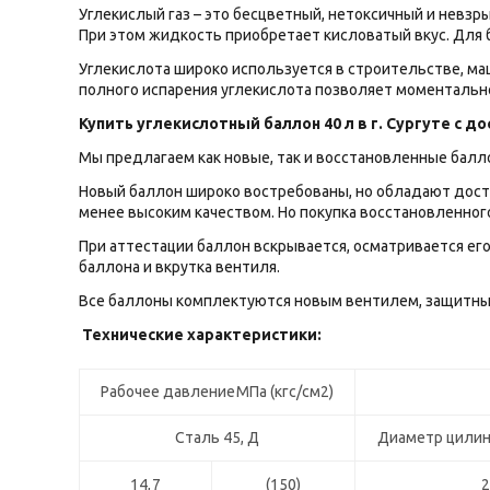
Углекислый газ – это бесцветный, нетоксичный и невзр
При этом жидкость приобретает кисловатый вкус. Для
Углекислота широко используется в строительстве, м
полного испарения углекислота позволяет моментальн
Купить углекислотный баллон 40 л в г. Сургуте с д
Мы предлагаем как новые, так и восстановленные балл
Новый баллон широко востребованы, но обладают дост
менее высоким качеством. Но покупка восстановленног
При аттестации баллон вскрывается, осматривается ег
баллона и вкрутка вентиля.
Все баллоны комплектуются новым вентилем, защитным
Технические характеристики:
Рабочее давлениеМПа (кгс/см2)
Сталь 45, Д
Диаметр цилин
14,7
(150)