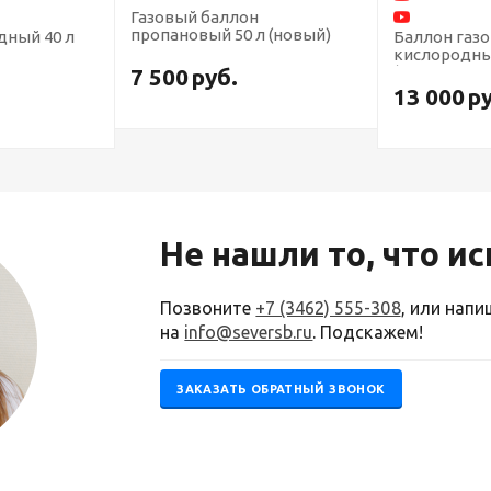
Газовый баллон
пропановый 50 л (новый)
дный 40 л
Баллон газ
кислородны
(переаттес
7 500
руб.
13 000
р
Не нашли то, что и
Позвоните
+7 (3462) 555-308
, или нап
на
info@seversb.ru
. Подскажем!
ЗАКАЗАТЬ ОБРАТНЫЙ ЗВОНОК