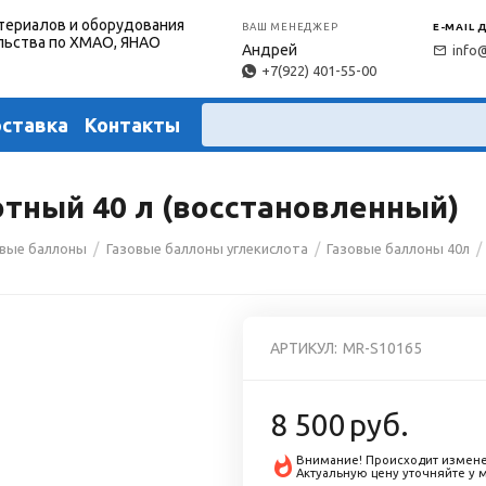
териалов и оборудования
ВАШ МЕНЕДЖЕР
E-MAIL 
льства по ХМАО, ЯНАО
Андрей
info
+7(922) 401-55-00
оставка
Контакты
тный 40 л (восстановленный)
/
/
/
овые баллоны
Газовые баллоны углекислота
Газовые баллоны 40л
АРТИКУЛ:
MR-S10165
8 500
руб.
Внимание! Происходит измене
Актуальную цену уточняйте у