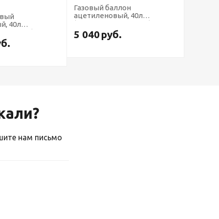
Газовый баллон
ацетиленовый, 40л
овый
(переаттестованный)
й, 40л
тованный)
5 040
руб.
уб.
скали?
ишите нам письмо