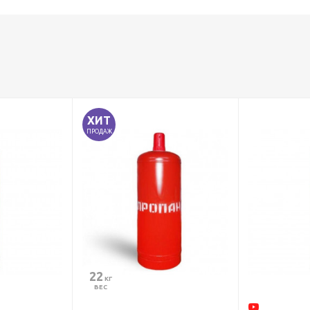
ХИТ
ПРОДАЖ
22
 КГ
ВЕС