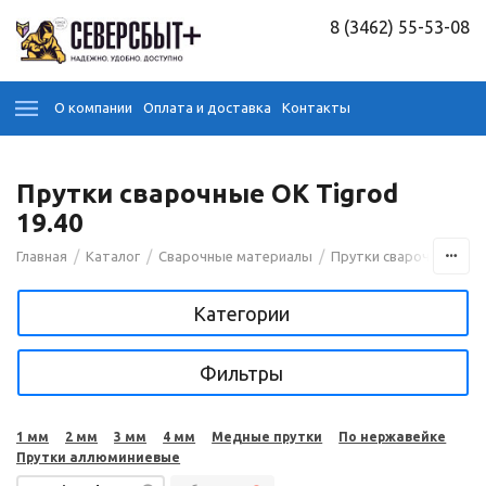
8 (3462) 55-53-08
О компании
Оплата и доставка
Контакты
Прутки сварочные OK Tigrod
19.40
/
/
/
/
Главная
Каталог
Сварочные материалы
Прутки сварочные
Категории
Фильтры
1 мм
2 мм
3 мм
4 мм
Медные прутки
По нержавейке
Прутки аллюминиевые