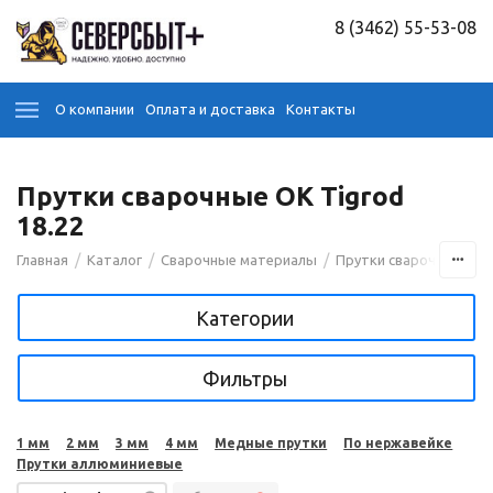
8 (3462) 55-53-08
О компании
Оплата и доставка
Контакты
Прутки сварочные OK Tigrod
18.22
/
/
/
/
Главная
Каталог
Сварочные материалы
Прутки сварочные
Категории
Фильтры
1 мм
2 мм
3 мм
4 мм
Медные прутки
По нержавейке
Прутки аллюминиевые