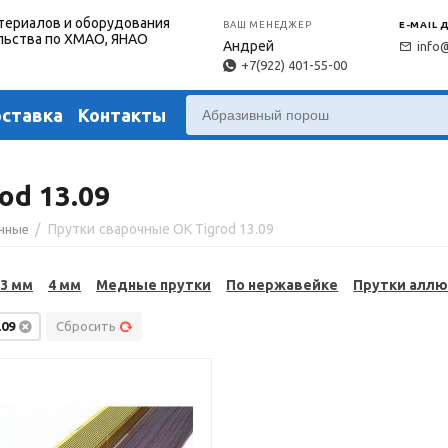
териалов и оборудования
ВАШ МЕНЕДЖЕР
E-MAIL 
льства по ХМАО, ЯНАО
Андрей
info
+7(922) 401-55-00
оставка
Контакты
od 13.09
/
Прутки сварочные OK Tigrod 13.09
очные
3 мм
4 мм
Медные прутки
По нержавейке
Прутки алл
.09
Сбросить