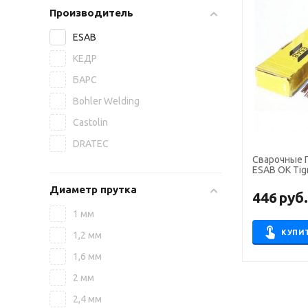
Производитель
ESAB
КЕДР
БАРС
Bohler Welding
Castolin
DRATEC
Сварочные 
ESAB OK Tigr
Диаметр прутка
446
руб
1 мм
КУПИ
1,2 мм
1,6 мм
2 мм
2,4 мм