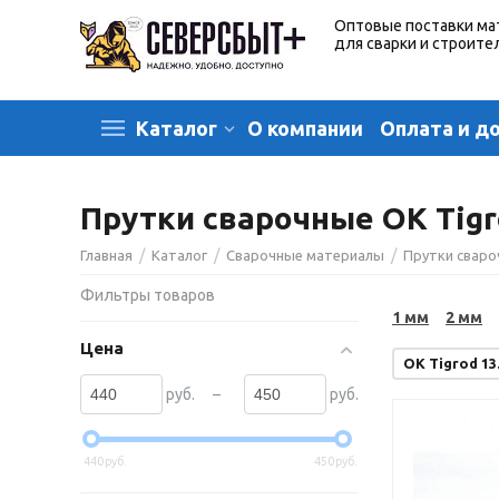
Оптовые поставки ма
для сварки и строите
О компании
Оплата и д
Каталог
Прутки сварочные OK Tigr
/
/
/
Главная
Каталог
Сварочные материалы
Прутки свар
Фильтры товаров
1 мм
2 мм
Цена
OK Tigrod 13
–
руб.
руб.
440
руб.
450
руб.