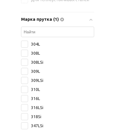
Марка прутка (1)
304L
308L
308LSi
309L
309LSi
310L
316L
316LSi
318Si
347LSi