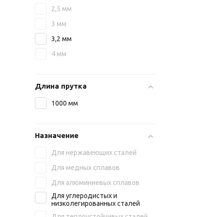
2,5 мм
3 мм
3,2 мм
4 мм
Длина прутка
1000 мм
Назначение
Для нержавеющих сталей
Для медных сплавов
Для алюминиевых сплавов
Для углеродистых и
низколегированных сталей
Для теплоустойчивых сталей