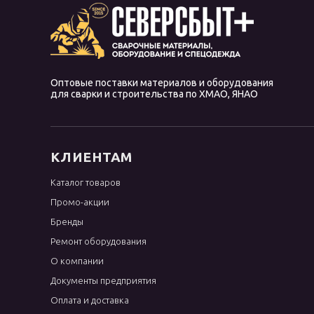
OK Tigrod 13.09
OK Tigrod 13.12
OK Tigrod 13.13
Оптовые поставки материалов и оборудования
OK Tigrod 13.22
для сварки и строительства по ХМАО, ЯНАО
OK Tigrod 13.23
OK Tigrod 13.32
OK Tigrod 13.38
КЛИЕНТАМ
OK Tigrod 1450
Каталог товаров
OK Tigrod 16.95
Промо-акции
OK Tigrod 18.22
Бренды
OK Tigrod 19.12
Ремонт оборудования
OK Tigrod 19.40
О компании
Документы предприятия
OK Tigrod 19.85
Оплата и доставка
OK Tigrod 4043