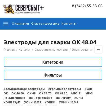
8 (3462) 55-53-08
О компании
Оплата и доставка
Контакты
Электроды для сварки OK 48.04
/
/
/
Главная
Каталог
Сварочные материалы
Электроды для сварк
Категории
Фильтры
Вольфрамовые электроды
Угольные электроды
ESAB
OK
OK 46.00
OK 48
OK 53.70
OK 61.30
АНО-21
МР-3
По алюминию
По нержавейке
По чугуну
УОНИ
УОНИ 13/45
УОНИ 13/55
УОНИИ
УОНИИ 13/45